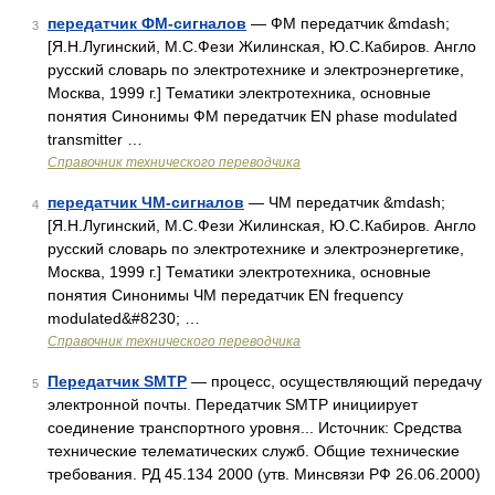
передатчик ФМ-сигналов
— ФМ передатчик &mdash;
3
[Я.Н.Лугинский, М.С.Фези Жилинская, Ю.С.Кабиров. Англо
русский словарь по электротехнике и электроэнергетике,
Москва, 1999 г.] Тематики электротехника, основные
понятия Синонимы ФМ передатчик EN phase modulated
transmitter …
Справочник технического переводчика
передатчик ЧМ-сигналов
— ЧМ передатчик &mdash;
4
[Я.Н.Лугинский, М.С.Фези Жилинская, Ю.С.Кабиров. Англо
русский словарь по электротехнике и электроэнергетике,
Москва, 1999 г.] Тематики электротехника, основные
понятия Синонимы ЧМ передатчик EN frequency
modulated&#8230; …
Справочник технического переводчика
Передатчик SMTP
— процесс, осуществляющий передачу
5
электронной почты. Передатчик SMTP инициирует
соединение транспортного уровня... Источник: Средства
технические телематических служб. Общие технические
требования. РД 45.134 2000 (утв. Минсвязи РФ 26.06.2000)