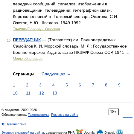
передачи сообщений, сигналов, изображений в
радиовещании, телевидении, телеграфной связи.
Коротковолновый п. Толковый словарь Ожегова. С.И.
Ожегов, Н.Ю. Шведова. 1949 1992 …
Толковый словарь Ожегова
ПЕРЕДАТЧИК
— (Transmitter) см. Радиопередатчик.
10
Самойлов К. И. Морской словарь. М. Л.: Государственное
Военно морское Издательство НКВМФ Союза ССР, 1941 …
Морской словарь
Страницы
Следующая
→
1
2
3
4
5
6
7
8
9
10
11
12
13
© Академик, 2000-2026
18+
Обратная связь:
Техподдержка
,
Реклама на сайте
👣 Путешествия
Экспорт словарей на сайты
, сделанные на PHP,
Joomla,
Drupal,